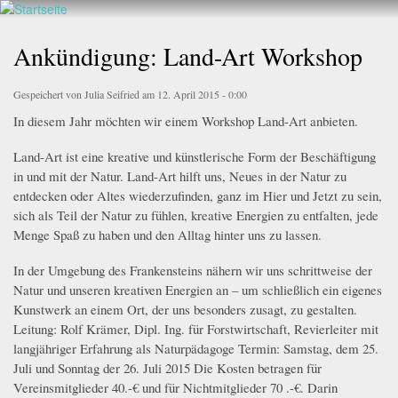
Walderlebnis
Direkt
hier
Frankenstein
zum
Ankündigung: Land-Art Workshop
e.V.
Inhalt
Gespeichert von
Julia Seifried
am 12. April 2015 - 0:00
In diesem Jahr möchten wir einem Workshop Land-Art anbieten.
Land-Art ist eine kreative und künstlerische Form der Beschäftigung
in und mit der Natur. Land-Art hilft uns, Neues in der Natur zu
entdecken oder Altes wiederzufinden, ganz im Hier und Jetzt zu sein,
sich als Teil der Natur zu fühlen, kreative Energien zu entfalten, jede
Menge Spaß zu haben und den Alltag hinter uns zu lassen.
In der Umgebung des Frankensteins nähern wir uns schrittweise der
Natur und unseren kreativen Energien an – um schließlich ein eigenes
Kunstwerk an einem Ort, der uns besonders zusagt, zu gestalten.
Leitung: Rolf Krämer, Dipl. Ing. für Forstwirtschaft, Revierleiter mit
langjähriger Erfahrung als Naturpädagoge Termin: Samstag, dem 25.
Juli und Sonntag der 26. Juli 2015 Die Kosten betragen für
Vereinsmitglieder 40.-€ und für Nichtmitglieder 70 .-€. Darin