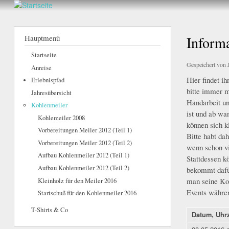
hier
Walderlebnis
Frankenstein
Hauptmenü
Inform
e.V.
Startseite
Gespeichert von
Anreise
Hier findet i
Erlebnispfad
view_Meile
bitte immer m
Jahresübersicht
Handarbeit un
Kohlenmeiler
ist und ab wa
Kohlemeiler 2008
können sich k
Vorbereitungen Meiler 2012 (Teil 1)
Bitte habt da
Vorbereitungen Meiler 2012 (Teil 2)
wenn schon vi
Aufbau Kohlenmeiler 2012 (Teil 1)
Stattdessen k
Aufbau Kohlenmeiler 2012 (Teil 2)
bekommt dafür
man seine Koh
Kleinholz für den Meiler 2016
Events währe
Startschuß für den Kohlenmeiler 2016
T-Shirts & Co
Datum, Uhrz