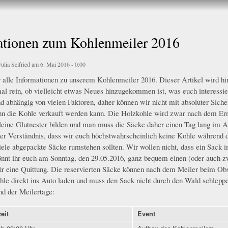
Direkt
zum
Inhalt
ationen zum Kohlenmeiler 2016
Julia Seifried
am 6. Mai 2016 - 0:00
hr alle Informationen zu unserem Kohlenmeiler 2016. Dieser Artikel wird hi
rPlakat_2016_fullsize.jpg
al rein, ob vielleicht etwas Neues hinzugekommen ist, was euch interessie
d abhängig von vielen Faktoren, daher können wir nicht mit absoluter Siche
nn die Kohle verkauft werden kann. Die Holzkohle wird zwar nach dem Ernte
leine Glutnester bilden und man muss die Säcke daher einen Tag lang im A
her Verständnis, dass wir euch höchstwahrscheinlich keine Kohle während 
ele abgepackte Säcke rumstehen sollten. Wir wollen nicht, dass ein Sack 
önnt ihr euch am Sonntag, den 29.05.2016, ganz bequem einen (oder auch z
 eine Quittung. Die reservierten Säcke können nach dem Meiler beim Obs
le direkt ins Auto laden und muss den Sack nicht durch den Wald schleppen
nd der Meilertage:
eit
Event