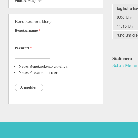
Frühere Ausgaben
tägliche E
9:00 Uhr
Benutzeranmeldung
11:15 Uhr
Benutzername
*
rund um die
Passwort
*
Stationen:
Schau-Meiler
Neues Benutzerkonto erstellen
Neues Passwort anfordern