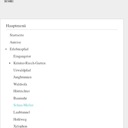
Icon:
Hauptmenü
Startseite
Anreise
Erlebnispfad
Eingangstor
Kräuter-Riech-Garten
Urwaldpfad
Jungbrunnen
Waldsofa
Hörtrichter
Baumuhr
Schau-Meiler
Laubtunnel
Hohlweg
Xylophon