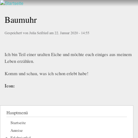
Walderlebnis
Direkt
Frankenstein
zum
Baumuhr
e.V.
Inhalt
Gespeichert von
Julia Seifried
am 22. Januar 2020 - 14:55
Ich bin Teil einer uralten Eiche und möchte euch einiges aus meinem
Leben erzählen.
Komm und schau, was ich schon erlebt habe!
Icon:
Hauptmenü
Startseite
Anreise
Erlebnispfad