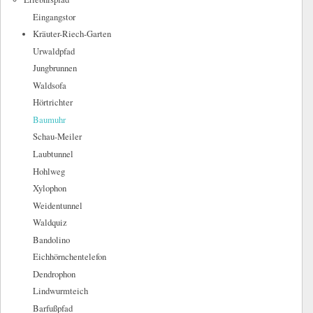
Eingangstor
Kräuter-Riech-Garten
Urwaldpfad
Jungbrunnen
Waldsofa
Hörtrichter
Baumuhr
Schau-Meiler
Laubtunnel
Hohlweg
Xylophon
Weidentunnel
Waldquiz
Bandolino
Eichhörnchentelefon
Dendrophon
Lindwurmteich
Barfußpfad