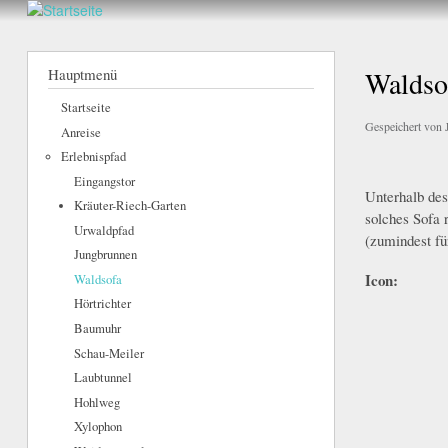
Walderlebnis
Frankenstein
Hauptmenü
Waldso
e.V.
Startseite
Gespeichert von
Anreise
Erlebnispfad
Eingangstor
Unterhalb des
Kräuter-Riech-Garten
solches Sofa 
Urwaldpfad
(zumindest f
Jungbrunnen
Icon:
Waldsofa
Hörtrichter
Baumuhr
Schau-Meiler
Laubtunnel
Hohlweg
Xylophon