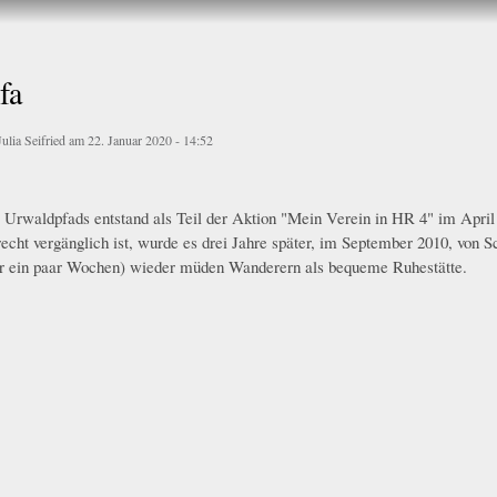
Direkt
zum
Inhalt
fa
Julia Seifried
am 22. Januar 2020 - 14:52
 Urwaldpfads entstand als Teil der Aktion "Mein Verein in HR 4" im Apri
recht vergänglich ist, wurde es drei Jahre später, im September 2010, von 
ür ein paar Wochen) wieder müden Wanderern als bequeme Ruhestätte.