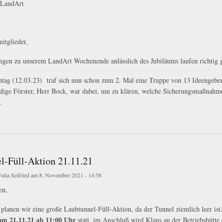
 LandArt
itglieder,
ngen zu unserem LandArt Wochenende anlässlich des Jubiläums laufen richtig 
tag (12.03.23) traf sich nun schon zum 2. Mal eine Truppe von 13 Ideengeber
dige Förster, Herr Bock, war dabei, um zu klären, welche Sicherungsmaßnahme
.
 LandArt
l-Füll-Aktion 21.11.21
Julia Seifried
am 8. November 2021 - 14:58
en,
r planen wir eine große Laubtunnel-Füll-Aktion, da der Tunnel ziemlich leer ist
am 21.11.21 ab 11:00 Uhr
statt, im Anschluß wird Klaus an der Betriebshütte 