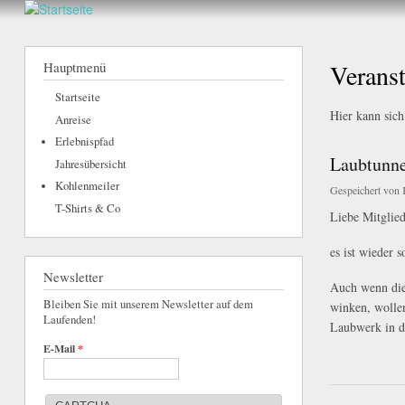
hier
Walderlebnis
Frankenstein
Hauptmenü
Verans
e.V.
Startseite
Hier kann sich
Anreise
Erlebnispfad
Laubtunne
Jahresübersicht
Kohlenmeiler
Gespeichert von
T-Shirts & Co
Liebe Mitglied
es ist wieder 
Newsletter
Auch wenn die
Bleiben Sie mit unserem Newsletter auf dem
winken, wollen
Laufenden!
Laubwerk in d
E-Mail
*
über Laubtunnelfüll