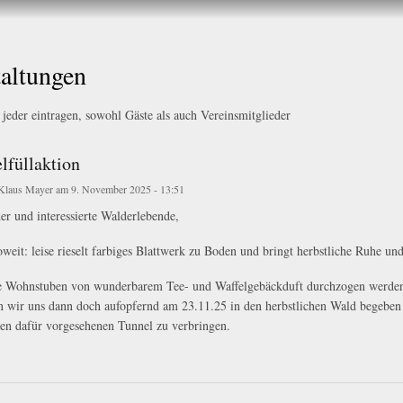
Direkt
zum
Inhalt
taltungen
 jeder eintragen, sowohl Gäste als auch Vereinsmitglieder
lfüllaktion
Klaus Mayer
am 9. November 2025 - 13:51
er und interessierte Walderlebende,
soweit: leise rieselt farbiges Blattwerk zu Boden und bringt herbstliche Ruhe
 Wohnstuben von wunderbarem Tee- und Waffelgebäckduft durchzogen werden 
 wir uns dann doch aufopfernd am 23.11.25 in den herbstlichen Wald begeben u
en dafür vorgesehenen Tunnel zu verbringen.
aktion