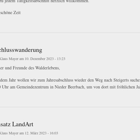
 zu jedem Tätigkeitsabschnitt herzlich willkommen.
 schöne Zeit
und...
chlusswanderung
Klaus Mayer
am 10. Dezember 2023 - 13:23
der und Freunde des Walderlebens,
jedem Jahr wollen wir zum Jahresabschluss wieder den Weg nach Steigerts such
0 Uhr am Gemeindezentrum in Nieder Beerbach, um von dort mit fröhlichen Jah
usswanderung
nsatz LandArt
Klaus Mayer
am 12. März 2023 - 16:03