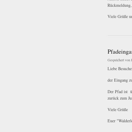
Rückmeldung, 
Viele Grüße un
über Laubtunnel-Fül
Pfadeinga
Gespeichert von
Liebe Besucher
der Eingang zu
Der Pfad ist 
zurück zum Ju
Viele Grüße
Euer "Walderl
über Pfadeingang g