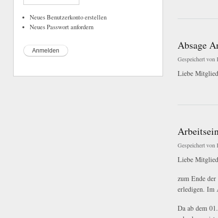
über Führung zum 
Neues Benutzerkonto erstellen
Neues Passwort anfordern
Absage Ar
Gespeichert von
Liebe Mitglie
über Absage Arbeit
Arbeitsein
Gespeichert von
Liebe Mitglied
zum Ende der S
erledigen. Im 
Da ab dem 01.0