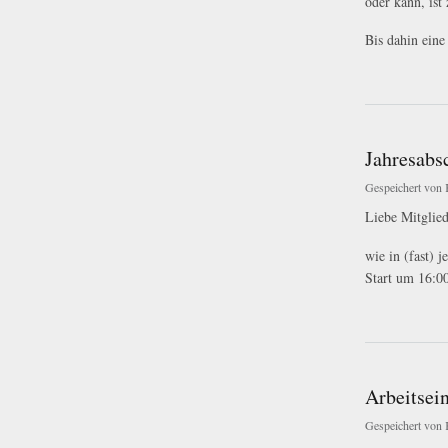
oder kann, ist
Bis dahin eine
über Arbeitseinsatz 
Jahresabs
Gespeichert von
Liebe Mitglie
wie in (fast) 
Start um 16:0
über Jahresabschl
Arbeitsei
Gespeichert von