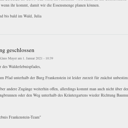
wenn ihr kommt, damit wir die Essensmenge planen können.
d bis bald im Wald, Julia
l-Aktion 21.11.21
ng geschlossen
Klaus Mayer
am 1. Januar 2021 - 10:39
 des Walderlebnispfades,
m Pfad unterhalb der Burg Frankenstein ist leider zurzeit für zuächst unbestim
über andere Zugänge weiterhin offen, allerdings kommt man auch nicht über d
ngbrunnen oder den Weg unterhalb des Kräutergartens wieder Richtung Baumu
ebnis Frankenstein-Team"
eschlossen