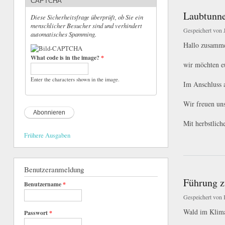
CAPTCHA
Laubtunne
Diese Sicherheitsfrage überprüft, ob Sie ein
menschlicher Besucher sind und verhindert
Gespeichert von
automatisches Spamming.
Hallo zusamm
What code is in the image?
*
wir möchten eu
Enter the characters shown in the image.
Im Anschluss a
Wir freuen uns
Mit herbstlich
Frühere Ausgaben
über Laubtunnel-Fül
Benutzeranmeldung
Führung 
Benutzername
*
Gespeichert von
Wald im
Kl
i
m
Passwort
*