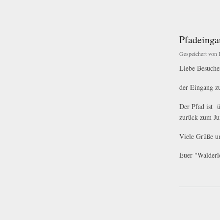
Pfadeinga
Gespeichert von
Liebe Besucher
der Eingang zu
Der Pfad ist 
zurück zum Ju
Viele Grüße u
Euer "Walderl
über Pfadeingang g
Seiten