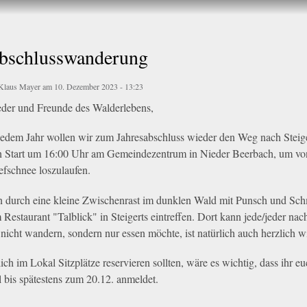
Direkt
zum
Inhalt
abschlusswanderung
Klaus Mayer
am 10. Dezember 2023 - 13:23
eder und Freunde des Walderlebens,
) jedem Jahr wollen wir zum Jahresabschluss wieder den Weg nach Steig
Start um 16:00 Uhr am Gemeindezentrum in Nieder Beerbach, um von d
efschnee loszulaufen.
 durch eine kleine Zwischenrast im dunklen Wald mit Punsch und Sch
Restaurant "Talblick" in Steigerts eintreffen. Dort kann jede/jeder na
nicht wandern, sondern nur essen möchte, ist natürlich auch herzlich 
ich im Lokal Sitzplätze reservieren sollten, wäre es wichtig, dass ihr
 bis spätestens zum 20.12. anmeldet.