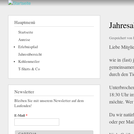
hier
Walderlebnis
Frankenstein
Hauptmenü
Jahres
e.V.
Startseite
Gespeichert von
Anreise
Liebe Mitgli
Erlebnispfad
Jahresübersicht
wie in (fast
Kohlenmeiler
gemeinsamen 
T-Shirts & Co
durch den Ti
Unterbrochen
Newsletter
18:30 Uhr im 
Bleiben Sie mit unserem Newsletter auf dem
möchte. Wer 
Laufenden!
Da wir natürl
E-Mail
*
oder per Mail