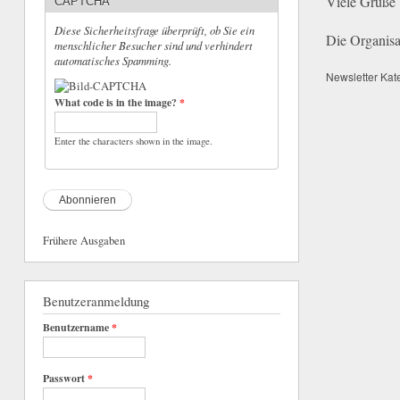
Viele Grüße
CAPTCHA
Diese Sicherheitsfrage überprüft, ob Sie ein
Die Organisa
menschlicher Besucher sind und verhindert
automatisches Spamming.
Newsletter Kat
What code is in the image?
*
Enter the characters shown in the image.
Frühere Ausgaben
Benutzeranmeldung
Benutzername
*
Passwort
*