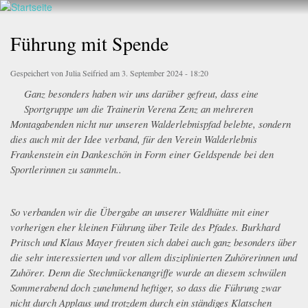
Walderlebnis
Direkt
hier
Frankenstein
zum
Führung mit Spende
e.V.
Inhalt
Gespeichert von
Julia Seifried
am 3. September 2024 - 18:20
Ganz besonders haben wir uns darüber gefreut, dass eine
20240715_2046222.jpg
Sportgruppe um die Trainerin Verena Zenz an mehreren
Montagabenden nicht nur unseren Walderlebnispfad belebte, sondern
dies auch mit der Idee verband, für den Verein Walderlebnis
Frankenstein ein Dankeschön in Form einer Geldspende bei den
Sportlerinnen zu sammeln..
So verbanden wir die Übergabe an unserer Waldhütte mit einer
vorherigen eher kleinen Führung über Teile des Pfades. Burkhard
Pritsch und Klaus Mayer freuten sich dabei auch ganz besonders über
die sehr interessierten und vor allem disziplinierten Zuhörerinnen und
Zuhörer. Denn die Stechmückenangriffe wurde an diesem schwülen
Sommerabend doch zunehmend heftiger, so dass die Führung zwar
nicht durch Applaus und trotzdem durch ein ständiges Klatschen