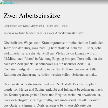
Walderlebnis
Direkt
hier
Frankenstein
zum
Zwei Arbeitseinsätze
e.V.
Inhalt
Gespeichert von
Klaus Mayer
am 17. März 2024 - 16:53
In diesem Jahr fanden bereits zwei Arbeitseinsätze statt.
Oberhalb des Weges zum Kräutergarten sammelte sich im Laufe der
Jahre von der Burg ganz zufällig herabfallend sehr viel....sehr, sehr
viel.....sehr, sehr, sehr viel Müll an. Vieles davon konnten wir am
02.März nach "oben" in Richtung Eingang bringen. Dort sollen in der
nächsten Zeit (nichts ist dehnbarer als "in nächster Zeit" ;-))
Container aufgestellt werden, in die der Müll und andere Abfälle im
Rahmen der Sanierung verladen werden sollen. Schaunmermal...
Der zweite Arbeitseinsatz fand am 16.03. statt: Der Barfußpfad
wurde von Helga und Sabine entlaubt und fußnackt begehbar gemacht.
Im Kräutergarten gruben Doris und Brigitte, wobei zu erwähnen ist,
dass sich Brigitte sehr regelmäßig und ausdauernd um alle Kräuter
des Gartens kümmert. Doris erneuerte bzw. verschönerte das