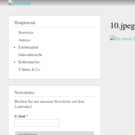
hier
Walderlebnis
Frankenstein
Hauptmenü
10.jpeg
e.V.
Startseite
Anreise
Erlebnispfad
Jahresübersicht
Kohlenmeiler
T-Shirts & Co
Newsletter
Bleiben Sie mit unserem Newsletter auf dem
Laufenden!
E-Mail
*