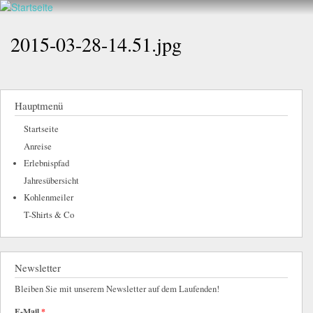
Walderlebnis
Direkt
hier
Frankenstein
zum
2015-03-28-14.51.jpg
e.V.
Inhalt
Hauptmenü
Startseite
Anreise
Erlebnispfad
Jahresübersicht
Kohlenmeiler
T-Shirts & Co
Newsletter
Bleiben Sie mit unserem Newsletter auf dem Laufenden!
E-Mail
*