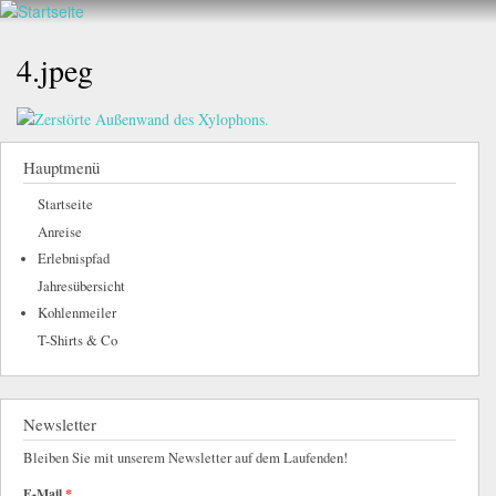
Walderlebnis
Direkt
hier
Frankenstein
zum
4.jpeg
e.V.
Inhalt
Hauptmenü
Startseite
Anreise
Erlebnispfad
Jahresübersicht
Kohlenmeiler
T-Shirts & Co
Newsletter
Bleiben Sie mit unserem Newsletter auf dem Laufenden!
E-Mail
*