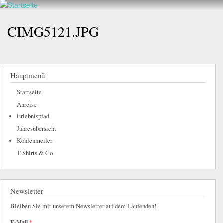
Walderlebnis
Direkt
hier
Frankenstein
zum
CIMG5121.JPG
e.V.
Inhalt
Hauptmenü
Startseite
Anreise
Erlebnispfad
Jahresübersicht
Kohlenmeiler
T-Shirts & Co
Newsletter
Bleiben Sie mit unserem Newsletter auf dem Laufenden!
E-Mail
*