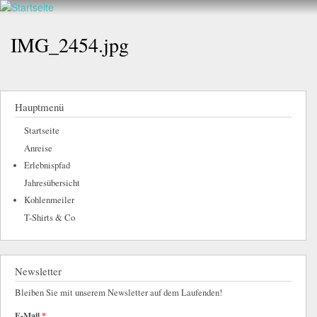
Walderlebnis
Direkt
hier
Frankenstein
zum
IMG_2454.jpg
e.V.
Inhalt
Hauptmenü
Startseite
Anreise
Erlebnispfad
Jahresübersicht
Kohlenmeiler
T-Shirts & Co
Newsletter
Bleiben Sie mit unserem Newsletter auf dem Laufenden!
E-Mail
*