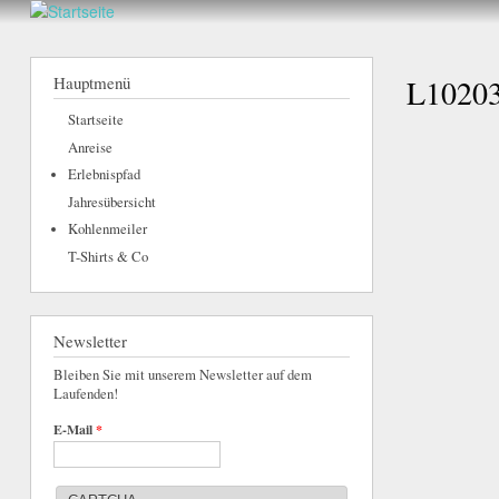
hier
Walderlebnis
Frankenstein
Hauptmenü
L10203
e.V.
Startseite
Anreise
Erlebnispfad
Jahresübersicht
Kohlenmeiler
T-Shirts & Co
Newsletter
Bleiben Sie mit unserem Newsletter auf dem
Laufenden!
E-Mail
*