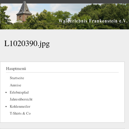
Walderlebnis
Direkt
Frankenstein
zum
e.V.
Inhalt
Startseite
Sie sind
hier
L1020390.jpg
Hauptmenü
Startseite
Anreise
Erlebnispfad
Jahresübersicht
Kohlenmeiler
T-Shirts & Co