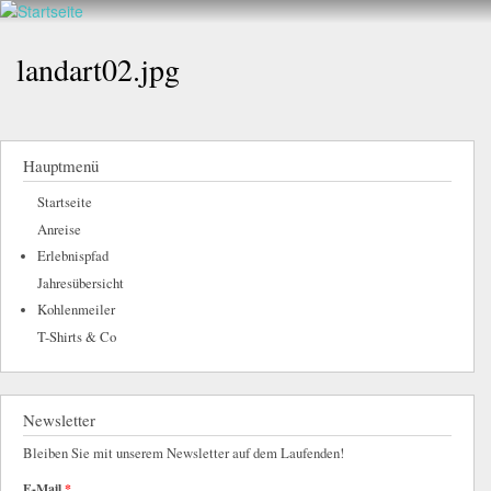
Walderlebnis
Direkt
hier
Frankenstein
zum
landart02.jpg
e.V.
Inhalt
Hauptmenü
Startseite
Anreise
Erlebnispfad
Jahresübersicht
Kohlenmeiler
T-Shirts & Co
Newsletter
Bleiben Sie mit unserem Newsletter auf dem Laufenden!
E-Mail
*