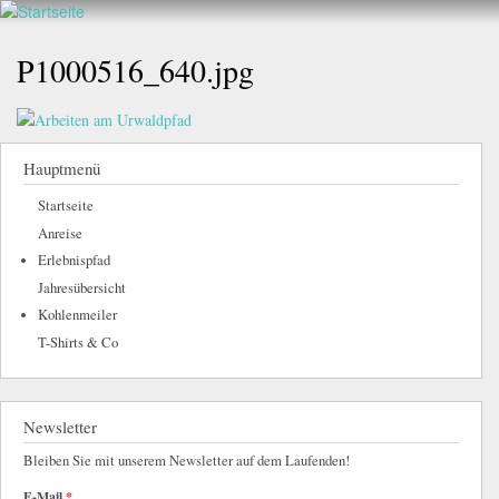
Walderlebnis
Direkt
hier
Frankenstein
zum
P1000516_640.jpg
e.V.
Inhalt
Hauptmenü
Startseite
Anreise
Erlebnispfad
Jahresübersicht
Kohlenmeiler
T-Shirts & Co
Newsletter
Bleiben Sie mit unserem Newsletter auf dem Laufenden!
E-Mail
*