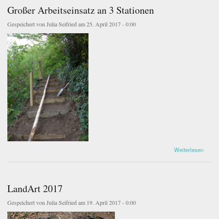
Großer Arbeitseinsatz an 3 Stationen
Gespeichert von
Julia Seifried
am 25. April 2017 - 0:00
P1000516_640.jpg
P1000520_640.jpg
über Großer Arbeitseinsatz an 3 Stationen
Weiterlesen
LandArt 2017
Gespeichert von
Julia Seifried
am 19. April 2017 - 0:00