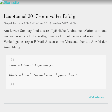
Walderlebnis
Direkt
Frankenstein
zum
e.V.
Inhalt
Laubtunnel 2017 - ein voller Erfolg
Gespeichert von
Julia Seifried
am 30. November 2017 - 0:00
Am letzten Sonntag fand unsere alljährliche Laubtunnel-Aktion statt und
wir waren wirklich überwältigt, wie viele Leute anwesend waren! Im
Vorfeld gab es regen E-Mail-Austausch im Vorstand über die Anzahl der
Anmeldung.
Julia: Ich hab 10 Anmeldungen
Klaus: Ich auch! Da sind sicher doppelte dabei!
über Laubtunnel 2017 - ein voller Erfolg
Weiterlesen