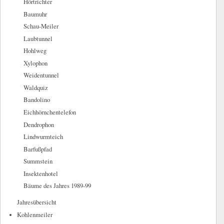
Hörtrichter
Baumuhr
Schau-Meiler
Laubtunnel
Hohlweg
Xylophon
Weidentunnel
Waldquiz
Bandolino
Eichhörnchentelefon
Dendrophon
Lindwurmteich
Barfußpfad
Summstein
Insektenhotel
Bäume des Jahres 1989-99
Jahresübersicht
Kohlenmeiler