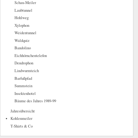
Schau-Meiler
Laubtunnel
Hohlweg
Xylophon
Weidentunnel
Waldquiz
Bandolino
Eichhörnchentelefon
Dendrophon
Lindwurmteich
Barfußpfad
Summstein
Insektenhotel
Bäume des Jahres 1989-99
Jahresübersicht
Kohlenmeiler
T-Shirts & Co