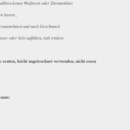
halbtrockenen Weißwein oder Zitronenlimo
en lassen ,
herausnehmen und nach Geschmack
ser oder Sekt auffüllen, kalt trinken
:
e ernten, leicht angetrocknet verwenden, nicht essen
traum: