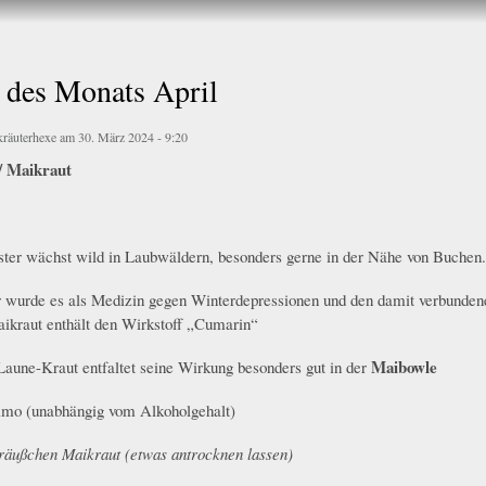
Direkt
zum
Inhalt
 des Monats April
kräuterhexe
am 30. März 2024 - 9:20
/ Maikraut
er wächst wild in Laubwäldern, besonders gerne in der Nähe von Buchen.
r wurde es als Medizin gegen Winterdepressionen und den damit verbunde
aikraut enthält den Wirkstoff „Cumarin“
Maibowle
aune-Kraut entfaltet seine Wirkung besonders gut in der
imo (unabhängig vom Alkoholgehalt)
träußchen Maikraut (etwas antrocknen lassen)