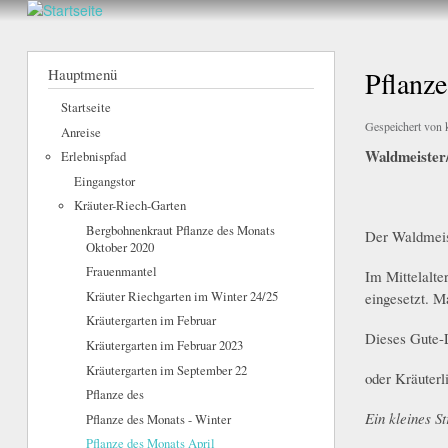
Walderlebnis
Frankenstein
Hauptmenü
Pflanze
e.V.
Startseite
Gespeichert von
Anreise
Waldmeister
Erlebnispfad
Eingangstor
Kräuter-Riech-Garten
Bergbohnenkraut Pflanze des Monats
Der Waldmeist
Oktober 2020
Frauenmantel
Im Mittelalte
Kräuter Riechgarten im Winter 24/25
eingesetzt. M
Kräutergarten im Februar
Dieses Gute-L
Kräutergarten im Februar 2023
Kräutergarten im September 22
oder Kräuterl
Pflanze des
Ein kleines S
Pflanze des Monats - Winter
Pflanze des Monats April