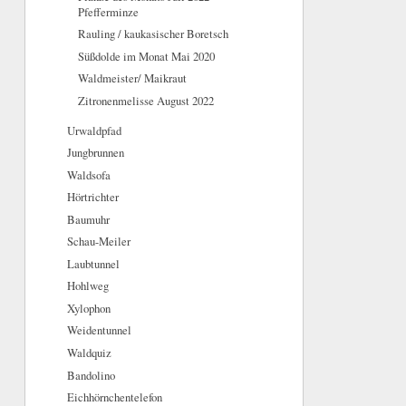
Pfefferminze
Rauling / kaukasischer Boretsch
Süßdolde im Monat Mai 2020
Waldmeister/ Maikraut
Zitronenmelisse August 2022
Urwaldpfad
Jungbrunnen
Waldsofa
Hörtrichter
Baumuhr
Schau-Meiler
Laubtunnel
Hohlweg
Xylophon
Weidentunnel
Waldquiz
Bandolino
Eichhörnchentelefon