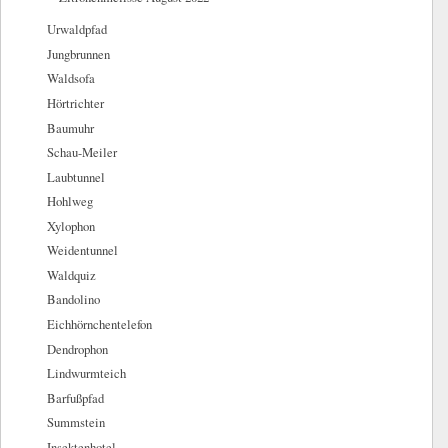
Urwaldpfad
Jungbrunnen
Waldsofa
Hörtrichter
Baumuhr
Schau-Meiler
Laubtunnel
Hohlweg
Xylophon
Weidentunnel
Waldquiz
Bandolino
Eichhörnchentelefon
Dendrophon
Lindwurmteich
Barfußpfad
Summstein
Insektenhotel