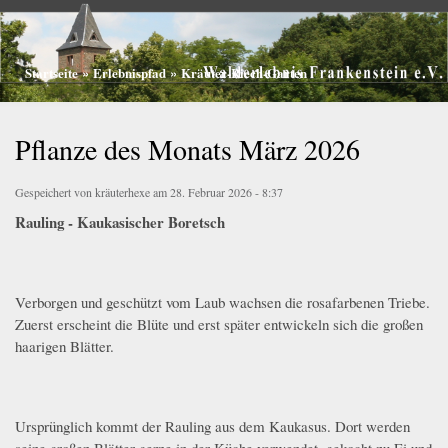
Walderlebnis
Direkt
Frankenstein
zum
e.V.
Inhalt
Startseite
»
Erlebnispfad
»
Kräuter-Riech-Garten
Sie sind hier
Pflanze des Monats März 2026
Gespeichert von
kräuterhexe
am 28. Februar 2026 - 8:37
Rauling - Kaukasischer Boretsch
Verborgen und geschützt vom Laub wachsen die rosafarbenen Triebe.
Zuerst erscheint die Blüte und erst später entwickeln sich die großen
haarigen Blätter.
Ursprünglich kommt der Rauling aus dem Kaukasus. Dort werden