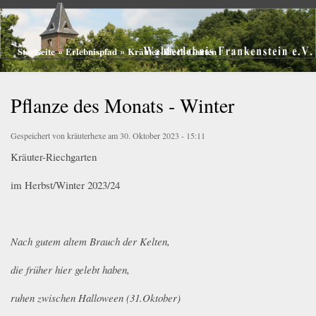
Walderlebnis
Direkt
Frankenstein
zum
e.V.
Inhalt
Startseite
»
Erlebnispfad
»
Kräuter-Riech-Garten
Sie sind hier
Pflanze des Monats - Winter
Gespeichert von
kräuterhexe
am 30. Oktober 2023 - 15:11
Kräuter-Riechgarten
im Herbst/Winter 2023/24
Nach gutem altem Brauch der Kelten,
die früher hier gelebt haben,
ruhen zwischen Halloween (31.Oktober)