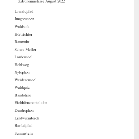
Zitronenmelisse August 2022
Urwaldpfad
Jungbrunnen
Waldsofa
Hörtrichter
Baumuhr
Schau-Meiler
Laubtunnel
Hohlweg
Xylophon
Weidentunnel
Waldquiz
Bandolino
Eichhörnchentelefon
Dendrophon
Lindwurmteich
Barfußpfad
Summstein