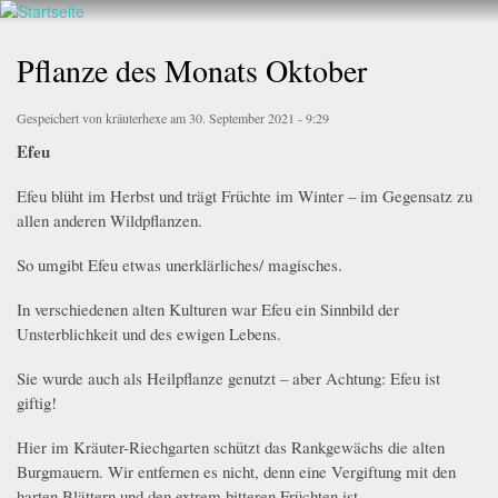
Walderlebnis
Direkt
Frankenstein
zum
Pflanze des Monats Oktober
e.V.
Inhalt
Gespeichert von
kräuterhexe
am 30. September 2021 - 9:29
Efeu
Efeu blüht im Herbst und trägt Früchte im Winter – im Gegensatz zu
allen anderen Wildpflanzen.
So umgibt Efeu etwas unerklärliches/ magisches.
In verschiedenen alten Kulturen war Efeu ein Sinnbild der
Unsterblichkeit und des ewigen Lebens.
Sie wurde auch als Heilpflanze genutzt – aber Achtung: Efeu ist
giftig!
Hier im Kräuter-Riechgarten schützt das Rankgewächs die alten
Burgmauern. Wir entfernen es nicht, denn eine Vergiftung mit den
harten Blättern und den extrem bitteren Früchten ist