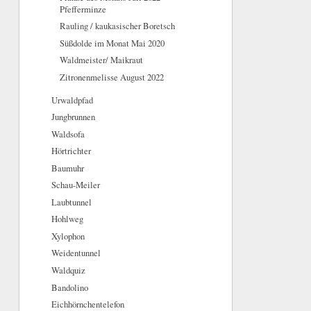
Pfefferminze
Rauling / kaukasischer Boretsch
Süßdolde im Monat Mai 2020
Waldmeister/ Maikraut
Zitronenmelisse August 2022
Urwaldpfad
Jungbrunnen
Waldsofa
Hörtrichter
Baumuhr
Schau-Meiler
Laubtunnel
Hohlweg
Xylophon
Weidentunnel
Waldquiz
Bandolino
Eichhörnchentelefon