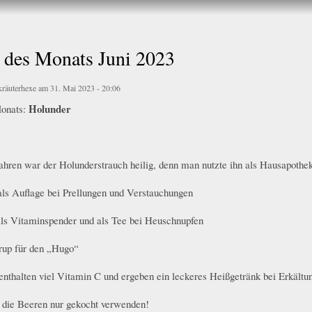
Direkt
zum
Inhalt
 des Monats Juni 2023
kräuterhexe
am 31. Mai 2023 - 20:06
Holunder
Monats:
hren war der Holunderstrauch heilig, denn man nutzte ihn als Hausapothek
 als Auflage bei Prellungen und Verstauchungen
als Vitaminspender und als Tee bei Heuschnupfen
irup für den „Hugo“
enthalten viel Vitamin C und ergeben ein leckeres Heißgetränk bei Erkältu
ie Beeren nur gekocht verwenden!