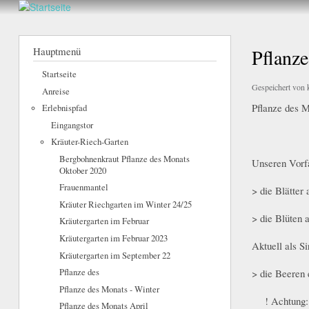
Walderlebnis
Frankenstein
Hauptmenü
Pflanze
e.V.
Startseite
Gespeichert von
Anreise
Pflanze des 
Erlebnispfad
Eingangstor
Kräuter-Riech-Garten
Bergbohnenkraut Pflanze des Monats
Unseren Vorfa
Oktober 2020
Frauenmantel
> die Blätter
Kräuter Riechgarten im Winter 24/25
> die Blüten 
Kräutergarten im Februar
Kräutergarten im Februar 2023
Aktuell als S
Kräutergarten im September 22
> die Beeren 
Pflanze des
Pflanze des Monats - Winter
! Achtung: d
Pflanze des Monats April