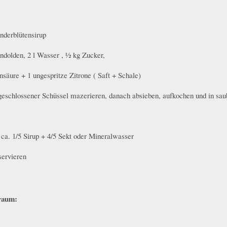
nderblütensirup
ndolden, 2 l Wasser , ½ kg Zucker,
nsäure + 1 ungespritze Zitrone ( Saft + Schale)
 geschlossener Schüssel mazerieren, danach absieben, aufkochen und in sau
ca. 1/5 Sirup + 4/5 Sekt oder Mineralwasser
servieren
traum: