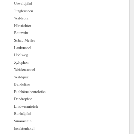
Urwaldpfad
Jungbrunnen
Waldsofa
Hörtrichter
Baumuhr
Schau-Meiler
Laubtunnel
Hohlweg
Xylophon
Weidentunnel
Waldquiz
Bandolino
Eichhörnchentelefon
Dendrophon
Lindwurmteich
Barfußpfad
Summstein
Insektenhotel