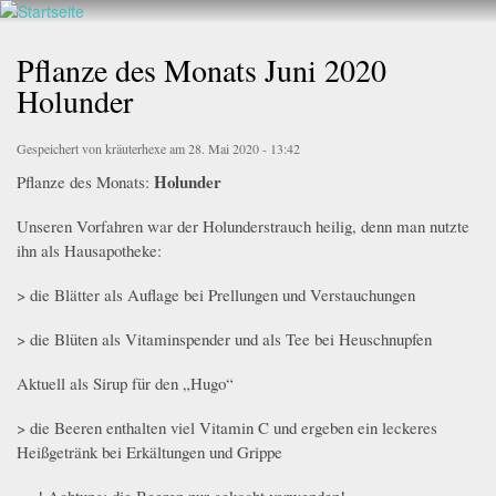
Walderlebnis
Direkt
Frankenstein
zum
Pflanze des Monats Juni 2020
e.V.
Inhalt
Holunder
Gespeichert von
kräuterhexe
am 28. Mai 2020 - 13:42
Holunder
Pflanze des Monats:
Unseren Vorfahren war der Holunderstrauch heilig, denn man nutzte
ihn als Hausapotheke:
> die Blätter als Auflage bei Prellungen und Verstauchungen
> die Blüten als Vitaminspender und als Tee bei Heuschnupfen
Aktuell als Sirup für den „Hugo“
> die Beeren enthalten viel Vitamin C und ergeben ein leckeres
Heißgetränk bei Erkältungen und Grippe
! Achtung: die Beeren nur gekocht verwenden!